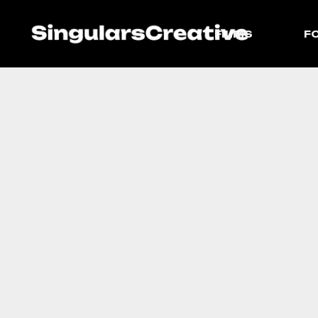
FILMS
F