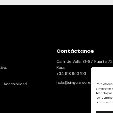
Contáctanos
Camí de Valls, 81-87. Puerta 72
Reus
tive.
+34 618 853 193
hola@singularscreative.com
s
Accesibilidad
Para ofrece
almacenar y
tecnologías
las identifi
puede afect