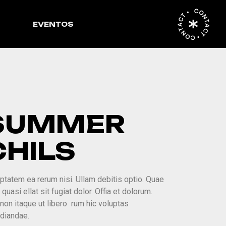
CONTACT • CONTACT •
EVENTOS
SUMMER
CHILS
ptatem ea rerum nisi. Ullam debitis optio. Quae
 quasi ellat sit fugiat dolor. Offia et dolorum.
non itaque ut libero rum hic voluptas
diandae.