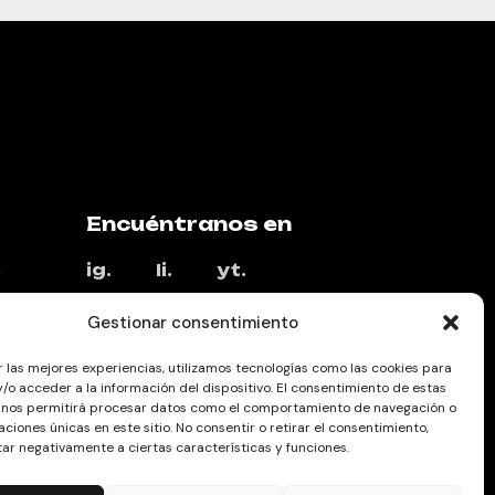
Encuéntranos en
,
ig.
li.
yt.
Gestionar consentimiento
r las mejores experiencias, utilizamos tecnologías como las cookies para
/o acceder a la información del dispositivo. El consentimiento de estas
 nos permitirá procesar datos como el comportamiento de navegación o
caciones únicas en este sitio. No consentir o retirar el consentimiento,
ar negativamente a ciertas características y funciones.