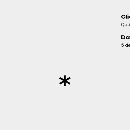
Cli
Qod
Da
5 d