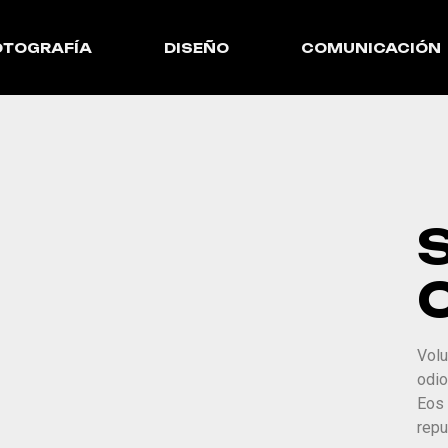
OTOGRAFÍA
DISEÑO
COMUNICACIÓN
Volu
odio
Eos 
repu