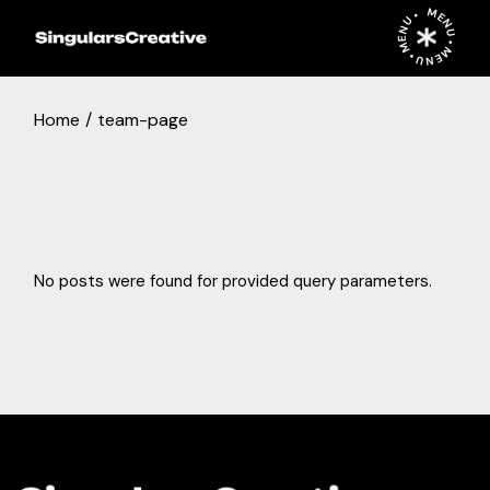
Skip
MENU • MENU • MENU •
to
the
content
Home
team-page
No posts were found for provided query parameters.