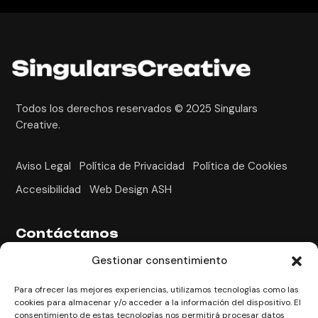
Todos los derechos reservados © 2025
Singulars
Creative.
Aviso Legal
Política de Privacidad
Política de Cookies
Accesibilidad
Web Design ASH
Contáctanos
Gestionar consentimiento
Camí de Valls, 81-87. Puerta 72, Reus
+34 618 853 193
Para ofrecer las mejores experiencias, utilizamos tecnologías como las
hola@singularscreative.com
cookies para almacenar y/o acceder a la información del dispositivo. El
consentimiento de estas tecnologías nos permitirá procesar datos