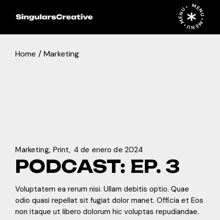
Skip
MENU • MENU • MENU •
to
the
content
Home
Marketing
Reproductor
00:00
00:00
de
audio
Marketing
Print
4 de enero de 2024
PODCAST: EP. 3
Voluptatem ea rerum nisi. Ullam debitis optio. Quae
odio quasi repellat sit fugiat dolor manet. Officia et Eos
non itaque ut libero dolorum hic voluptas repudiandae.