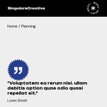
Skip
MENU • MENU • MENU •
to
the
content
Home
Planning
''Voluptatem ea rerum nisi. ullam
debitis option quae odio quasi
repellat sit.''
Loren Smith