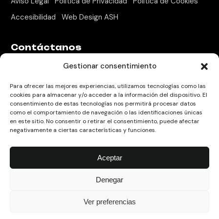
Aviso Legal
Política de Privacidad
Política de Cookies
Accesibilidad
Web Design ASH
Contáctanos
Gestionar consentimiento
Camí de Valls, 81-87. Puerta 72, Reus
+34 618 853 193
Para ofrecer las mejores experiencias, utilizamos tecnologías como las
hola@singularscreative.com
cookies para almacenar y/o acceder a la información del dispositivo. El
consentimiento de estas tecnologías nos permitirá procesar datos
como el comportamiento de navegación o las identificaciones únicas
en este sitio. No consentir o retirar el consentimiento, puede afectar
Encuéntranos en
negativamente a ciertas características y funciones.
ig.
li.
yt.
Aceptar
Denegar
Ver preferencias