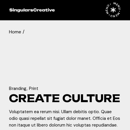
Skip
MENU • MENU • MENU •
to
the
content
Home
PREV
NEXT
4 de enero de 2024
Branding
Print
CREATE CULTURE
Voluptatem ea rerum nisi. Ullam debitis optio. Quae
odio quasi repellat sit fugiat dolor manet. Officia et Eos
non itaque ut libero dolorum hic voluptas repudiandae.